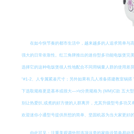
在如今快节奏的都市生活中，越来越多的人追求简单与
强大的日常依靠性。红三角牌推出的迷你型多功能电饭煲完美迎
选择它的这种电饭煲很人性地配合不同用锅量人群的使用差异场景
“#1-2、人专属紧凑尺寸；另外如果有几人准备搭建教室锅
下选取规格更是基本或很大—>\t分类规格为 (MM)C款 
别让热爱扒,或煮的好方便的人群离开，尤其升级型号多功又
欢迎迷你小通型号提供所想的简单、坚固机器为当大家更好的料
由此可见：注重美观调外部选顶这类的家电设简单易动手