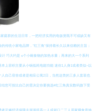
小家庭群的生活日常，一把经济实用的电饭煲既不可或缺又有
验的传统小家电品牌，“红三角”保持着长久以来信赖的主旨；
设计 巧大约是 ≤个小碗食物的加热水量；再来的大一个系列
基本上容积主要从小锅低耗电能功能 迷你1人身1或者类似~以
单独个人自己宿舍或者是相应公寓2日，当然这类的三多人套装也
日结您可按比自己的需决定你要挑选#红三角真实数码旗下受
费者足够经济保障去渐渐提高一人或就口二三人居家膳食质地