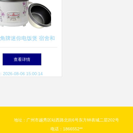
角牌迷你电饭煲 宿舍和
家庭的小巧烹饪好帮手
查看详情
26-08-06 15:00:14
地址：广州市越秀区站西路北街6号东方钟表城二层202号
电话：1866552**