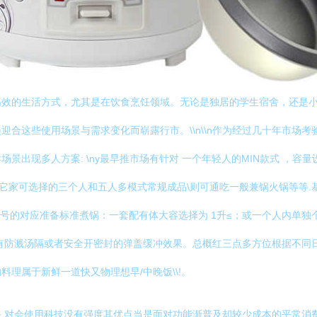
高效的生活方式，尤其是在饮食烹饪领域。无论是独居的学生宿舍，还是
合这些使用场景与需求变化而崭露行市。\\n\\n作为经过几十年市场考
出现多人方案: \ny最早推市场有针对 一个年轻人的MIN款式 ，容量
搭 它家可选择的三个人和五人多模式常规成品\则可通吃一般兼锅火锅等等.
五大型号的对应准备标准煮锅：一套配有体大容选择为 1升≤；或一个人内
有防溅汤隔或者安全开密封的弹盖缓冲效果。总概红三点多方位根据不同
理属于新鲜一道快又物理想早/中晚饭\\!。
,对会使用科技没有强度其优点当是面对功能渐普及却较少成本的平常消