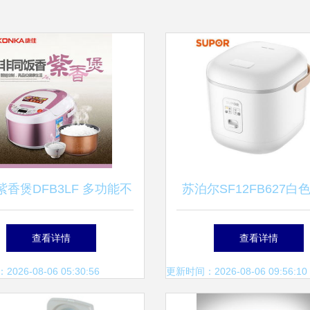
紫香煲DFB3LF 多功能不
苏泊尔SF12FB627白
钢智能电饭锅的厨艺革新
煲测评 小身材大功能
查看详情
查看详情
三口的烹饪伴侣
26-08-06 05:30:56
更新时间：2026-08-06 09:56:10