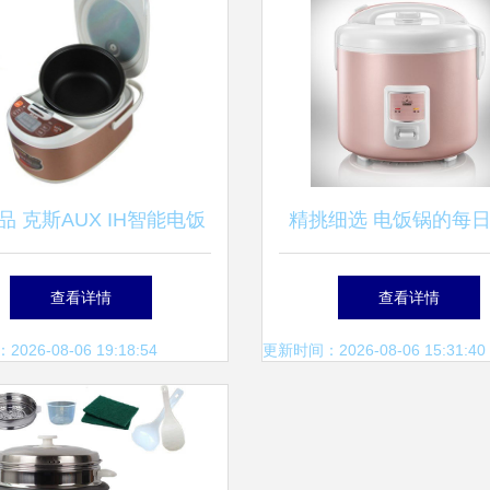
品 克斯AUX IH智能电饭
精挑细选 电饭锅的每
电饭锅 韩式不粘锅 3L蜂窝
时光
查看详情
查看详情
 预约】价格,厂家,图片,电
26-08-06 19:18:54
更新时间：2026-08-06 15:31:40
/电饭锅,义乌市长信厨具
商行-