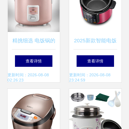
煲/电饭锅,义乌市
长信厨具商行-
精挑细选 电饭锅的
2025新款智能电饭
每日馨香时光
煲精修图展示 不止
查看详情
查看详情
是焖饭的艺术
更新时间：2026-08-08
更新时间：2026-08-08
02:26:23
23:24:59