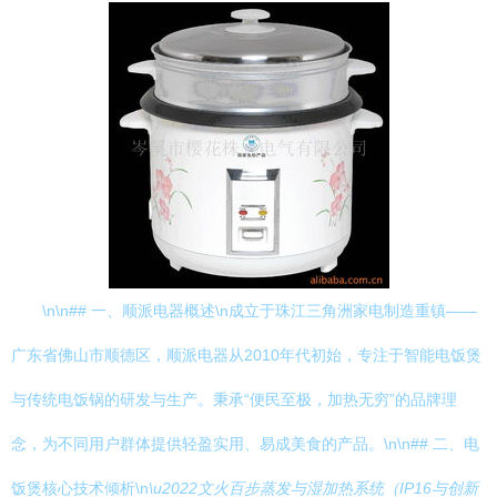
\n\n## 一、顺派电器概述\n成立于珠江三角洲家电制造重镇——
广东省佛山市顺德区，顺派电器从2010年代初始，专注于智能电饭煲
与传统电饭锅的研发与生产。秉承“便民至极，加热无穷”的品牌理
念，为不同用户群体提供轻盈实用、易成美食的产品。\n\n## 二、电
饭煲核心技术倾析\n
\u2022文火百步蒸发与湿加热系统（IP16与创新