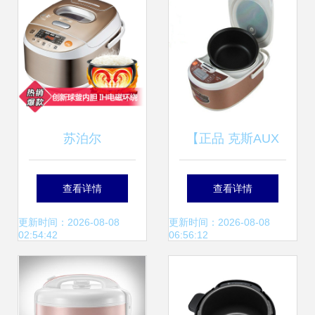
苏泊尔
【正品 克斯AUX
CFXB50HC4A-120
IH智能电饭煲/电饭
查看详情
查看详情
球釜电饭煲 IH电磁
锅 韩式不粘锅 3L
更新时间：2026-08-08
更新时间：2026-08-08
02:54:42
06:56:12
加热，演绎柴火饭
蜂窝内胆 预约】价
的匠心滋味
格,厂家,图片,电饭