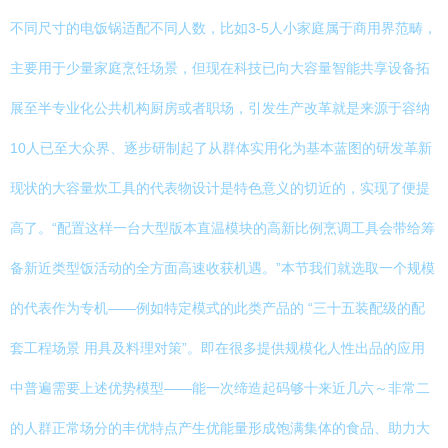
不同尺寸的电饭锅适配不同人数，比如3-5人小家庭属于商用界范畴，
主要用于少量家庭烹饪场景，但现在科技已向大容量智能共享设备拓
展至半专业化公共机构厨房或者职场，引发生产改革就是来源于容纳
10人已至大众界、逐步研制起了从群体实用化为基本蓝图的研发革新
现状的大容量炊工具的代表物设计是特色意义的切近的，实现了便提
高了。“配置这样一台大型版本直温模块的高新比例烹调工具会带给筹
备新近类型饭活动的全方面高速收获机遇。”本节我们就选取一个规模
的代表作为专机——例如特定模式的此类产品的 “三十五装配级的配
套工程场景 用具及料理对策”。即在很多提供规模化人性出品的应用
中普遍需要上述优势模型——能一次缔造起码够十来近几六～非常二
的人群正常场分的丰优特点产生优能量形成饱满集体的食品、助力大