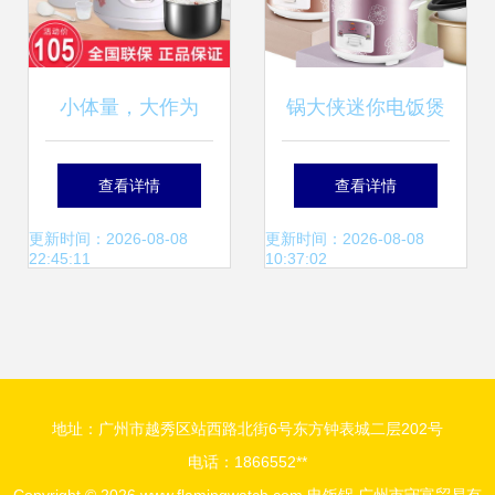
小体量，大作为
锅大侠迷你电饭煲
——正品红三角
小身材满足大需
查看详情
查看详情
1.2L/1.6升迷你电
求，宿舍食堂新神
更新时间：2026-08-08
更新时间：2026-08-08
22:45:11
10:37:02
饭煲使用体验
器
地址：广州市越秀区站西路北街6号东方钟表城二层202号
电话：1866552**